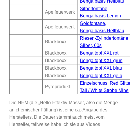
Bengalbasis Hellblau
Silberfontäne,
Apelfeuerwerk
Bengalbasis Lemon
Goldfontäne,
Apelfeuerwerk
Bengalbasis Hellblau
Riesen-Zylinderfontäne
Blackboxx
Silber, 60s
Blackboxx
Bengaltopf XXL rot
Blackboxx
Bengaltopf XXL grün
Blackboxx
Bengaltopf XXL blau
Blackboxx
Bengaltopf XXL gelb
Einzelschuss: Red Glitte
Pyroprodukt
Tail / White Strobe Mine
Die NEM (die „Netto-Effektiv-Masse”, also die Menge
an chemischer Füllung) ist eine ca.-Angabe des
Herstellers. Die Dauer stammt auch meist vom
Hersteller, teilweise habe ich sie aus Videos