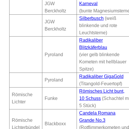
JGW
Karneval
Berckholtz
(bunte Magnesiumstern
Silberbusch
(weiß
JGW
blinkende und rote
Berckholtz
Leuchtsterne)
Radikaliber
Blitzkäferblau
Pyroland
(vier gelb blinkende
Kometen mit hellblauer
Spitze)
Radikaliber GigaGold
Pyroland
(Titangold-Feuertopf)
Römisches Licht bunt,
Römische
Funke
10 Schuss
(Schachtel mi
Lichter
5 Stück)
Candela Romana
Römische
Grande No.3
Blackboxx
Lichterbündel
(Rotflimmerkometen un