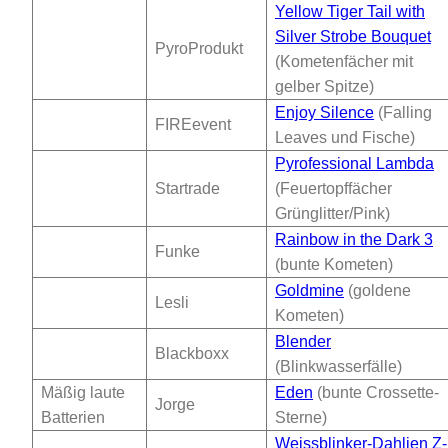
Yellow Tiger Tail with
Silver Strobe Bouquet
PyroProdukt
(Kometenfächer mit
gelber Spitze)
Enjoy Silence
(Falling
FIREevent
Leaves und Fische)
Pyrofessional Lambda
Startrade
(Feuertopffächer
Grünglitter/Pink)
Rainbow in the Dark 3
Funke
(bunte Kometen)
Goldmine
(goldene
Lesli
Kometen)
Blender
Blackboxx
(Blinkwasserfälle)
Mäßig laute
Eden
(bunte Crossette-
Jorge
Batterien
Sterne)
Weissblinker-Dahlien Z