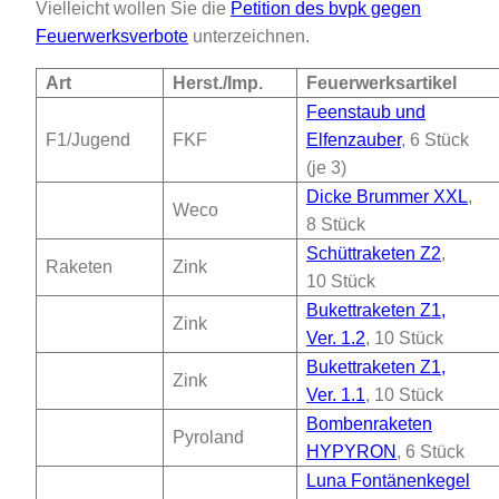
Vielleicht wollen Sie die
Petition des bvpk gegen
Feuerwerksverbote
unterzeichnen.
Art
Herst./Imp.
Feuerwerksartikel
Feenstaub und
F1/Jugend
FKF
Elfenzauber
, 6 Stück
(je 3)
Dicke Brummer XXL
,
Weco
8 Stück
Schüttraketen Z2
,
Raketen
Zink
10 Stück
Bukettraketen Z1,
Zink
Ver. 1.2
, 10 Stück
Bukettraketen Z1,
Zink
Ver. 1.1
, 10 Stück
Bombenraketen
Pyroland
HYPYRON
, 6 Stück
Luna Fontänenkegel