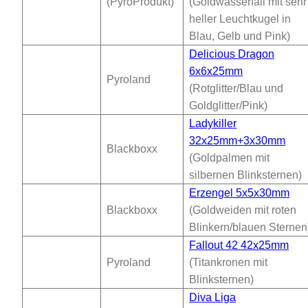
(PyroProdukt)
(Goldwasserfall mit sehr
heller Leuchtkugel in
Blau, Gelb und Pink)
Delicious Dragon
6x6x25mm
Pyroland
(Rotglitter/Blau und
Goldglitter/Pink)
Ladykiller
32x25mm+3x30mm
Blackboxx
(Goldpalmen mit
silbernen Blinksternen)
Erzengel 5x5x30mm
Blackboxx
(Goldweiden mit roten
Blinkern/blauen Sternen
Fallout 42 42x25mm
Pyroland
(Titankronen mit
Blinksternen)
Diva Liga