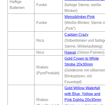
Heftige
Funke
(farbige Sterne, weiße
Batterien
Blinker)
Weissblinker-Pink
Funke
(Weiße Blinker, Sterne i
„Pink”)
Captain Crazy
Nico
(Silberblinker und farbig
Sterne, Wirbelaufstieg)
Nico
Hawaii
(Glitzer-Palmen)
Gold Crown to White
Strobe 20x30mm
Riakeo
(Goldkrone mit silberne
(PyroProdukt)
Blinkspitzen, mit
Feuertopf)
Gold Willow Waterfall
with Blue, Yellow and
Riakeo
Pink Dahlia 20x30mm