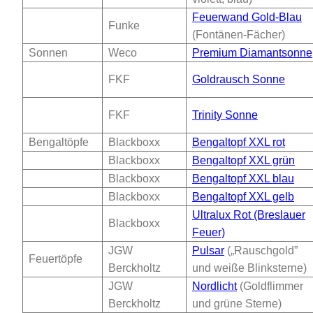
Feuerwand Gold-Blau
Funke
(Fontänen-Fächer)
Sonnen
Weco
Premium Diamantsonne
FKF
Goldrausch Sonne
FKF
Trinity Sonne
Bengaltöpfe
Blackboxx
Bengaltopf XXL rot
Blackboxx
Bengaltopf XXL grün
Blackboxx
Bengaltopf XXL blau
Blackboxx
Bengaltopf XXL gelb
Ultralux Rot (Breslauer
Blackboxx
Feuer)
JGW
Pulsar
(„Rauschgold”
Feuertöpfe
Berckholtz
und weiße Blinksterne)
JGW
Nordlicht
(Goldflimmer
Berckholtz
und grüne Sterne)