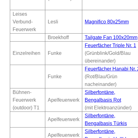
Leises
Verbund-
Lesli
Magnifico 80x25mm
Feuerwerk
Broekhoff
Tailgate Fan 100x20mm
Feuerfächer Triple Nr. 1
Einzelreihen
Funke
(Grünblink/Gold/Blau
übereinander)
Feuerfächer Hanabi Nr. 
Funke
(Rot/Blau/Grün
nacheinander)
Bühnen-
Silberfontäne,
Feuerwerk
Apelfeuerwerk
Bengalbasis Rot
(outdoor) T1
(mit Elektroanzünder)
Silberfontäne,
Apelfeuerwerk
Bengalbasis Türkis
Silberfontäne,
Apelfeuerwerk