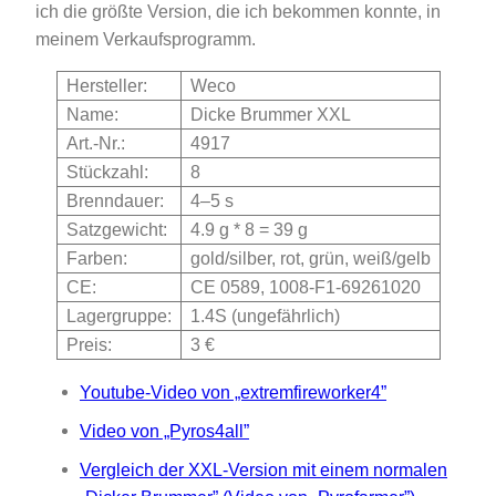
ich die größte Version, die ich bekommen konnte, in
meinem Verkaufsprogramm.
Hersteller:
Weco
Name:
Dicke Brummer XXL
Art.-Nr.:
4917
Stückzahl:
8
Brenndauer:
4–5 s
Satzgewicht:
4.9 g * 8 = 39 g
Farben:
gold/silber, rot, grün, weiß/gelb
CE:
CE 0589, 1008-F1-69261020
Lagergruppe:
1.4S (ungefährlich)
Preis:
3 €
Youtube-Video von „extremfireworker4”
Video von „Pyros4all”
Vergleich der XXL-Version mit einem normalen