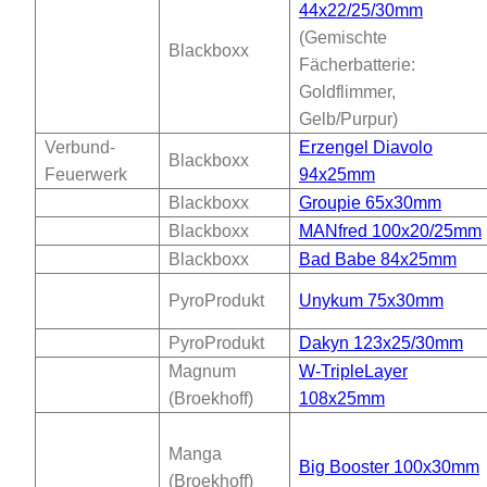
44x22/25/30mm
(Gemischte
Blackboxx
Fächerbatterie:
Goldflimmer,
Gelb/Purpur)
Verbund-
Erzengel Diavolo
Blackboxx
Feuerwerk
94x25mm
Blackboxx
Groupie 65x30mm
Blackboxx
MANfred 100x20/25mm
Blackboxx
Bad Babe 84x25mm
PyroProdukt
Unykum 75x30mm
PyroProdukt
Dakyn 123x25/30mm
Magnum
W-TripleLayer
(Broekhoff)
108x25mm
Manga
Big Booster 100x30mm
(Broekhoff)