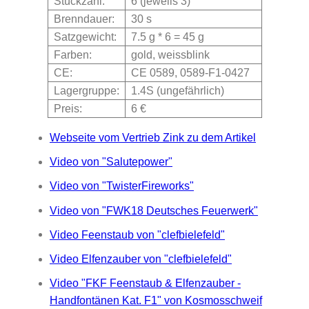
Stückzahl:
6 (jeweils 3)
Brenndauer:
30 s
Satzgewicht:
7.5 g * 6 = 45 g
Farben:
gold, weissblink
CE:
CE 0589, 0589-F1-0427
Lagergruppe:
1.4S (ungefährlich)
Preis:
6 €
Webseite vom Vertrieb Zink zu dem Artikel
Video von "Salutepower"
Video von "TwisterFireworks"
Video von "FWK18 Deutsches Feuerwerk"
Video Feenstaub von "clefbielefeld"
Video Elfenzauber von "clefbielefeld"
Video "FKF Feenstaub & Elfenzauber -
Handfontänen Kat. F1" von Kosmosschweif