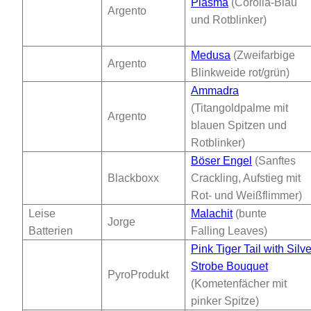
Plasma
(Corolla-Blau
Argento
und Rotblinker)
Medusa
(Zweifarbige
Argento
Blinkweide rot/grün)
Ammadra
(Titangoldpalme mit
Argento
blauen Spitzen und
Rotblinker)
Böser Engel
(Sanftes
Blackboxx
Crackling, Aufstieg mit
Rot- und Weißflimmer)
Leise
Malachit
(bunte
Jorge
Batterien
Falling Leaves)
Pink Tiger Tail with Silve
Strobe Bouquet
PyroProdukt
(Kometenfächer mit
pinker Spitze)