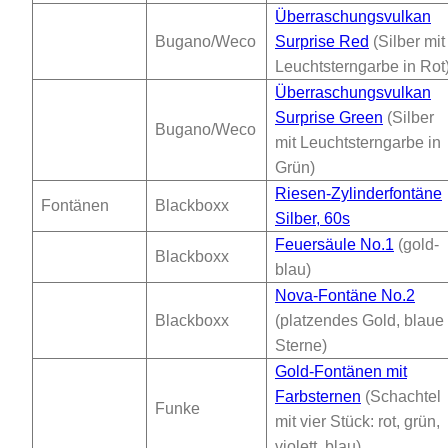
Überraschungsvulkan
Bugano/Weco
Surprise Red
(Silber mit
Leuchtsterngarbe in Rot
Überraschungsvulkan
Surprise Green
(Silber
Bugano/Weco
mit Leuchtsterngarbe in
Grün)
Riesen-Zylinderfontäne
Fontänen
Blackboxx
Silber, 60s
Feuersäule No.1
(gold-
Blackboxx
blau)
Nova-Fontäne No.2
Blackboxx
(platzendes Gold, blaue
Sterne)
Gold-Fontänen mit
Farbsternen
(Schachtel
Funke
mit vier Stück: rot, grün,
violett, blau)