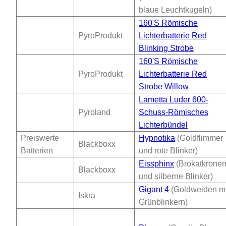
blaue Leuchtkugeln)
160'S Römische
PyroProdukt
Lichterbatterie Red
Blinking Strobe
160'S Römische
PyroProdukt
Lichterbatterie Red
Strobe Willow
Lametta Luder 600-
Pyroland
Schuss-Römisches
Lichterbündel
Preiswerte
Hypnotika
(Goldflimmer
Blackboxx
Batterien
und rote Blinker)
Eissphinx
(Brokatkrone
Blackboxx
und silberne Blinker)
Gigant 4
(Goldweiden mi
Iskra
Grünblinkern)